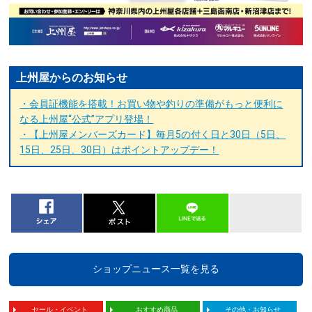
上州屋からのお知らせ
・会員証機能を搭載！お買い物や釣りの準備がもっと便利に
なる上州屋“公式”アプリ登場！
・【上州屋メンバーズカード】毎月5の付く日と30日（5日、
15日、25日、30日）はポイントアップデー！
ショップニュース一覧を見る
セール・イベント
おすすめ商品
その他・お知らせ