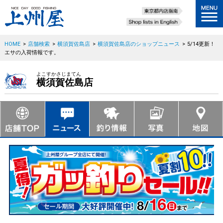
HOME
>
店舗検索
>
横須賀佐島店
>
横須賀佐島店のショップニュース
>
5/14更新！
エサの入荷情報です。
よこすかさじまてん
横須賀佐島店