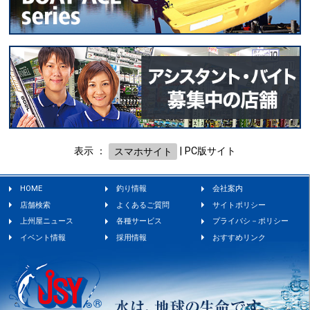
表示 ：
スマホサイト
|
PC版サイト
HOME
釣り情報
会社案内
店舗検索
よくあるご質問
サイトポリシー
上州屋ニュース
各種サービス
プライバシ－ポリシー
イベント情報
採用情報
おすすめリンク