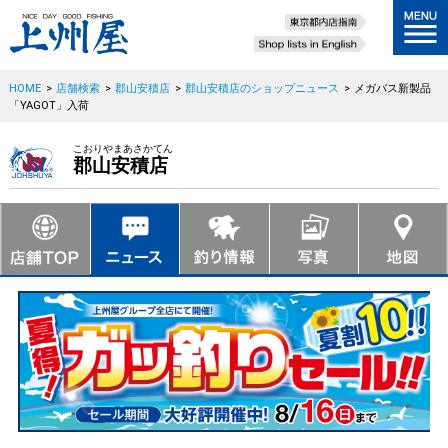
HOME
>
店舗検索
>
郡山安積店
>
郡山安積店のショップニュース
>
メガバス新製品
「YAGOT」入荷
こおりやまあさかてん
郡山安積店