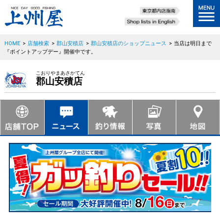
HOME
>
店舗検索
>
郡山安積店
>
郡山安積店のショップニュース
>
当店は明日まで
『ポイントアップデー』開催中です。
こおりやまあさかてん
郡山安積店