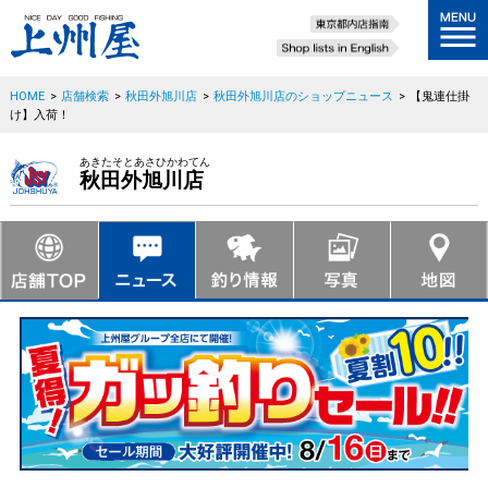
HOME
>
店舗検索
>
秋田外旭川店
>
秋田外旭川店のショップニュース
>
【鬼連仕掛
け】入荷！
あきたそとあさひかわてん
秋田外旭川店