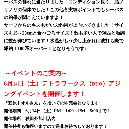
ーバスの群れに当たりました！コンディション良く、脂ノ
リノリの個体でした！この他各実績ポイントでもシーバス
の釣果が聞こえていますよ！
サーフからのキスもだいぶ釣果が上向いてきました！サイ
ズも15～23cmと食べごろサイズ！数も多い人で50匹と順調
に数が伸びています！水温がもう少し上がれば波打ち際で
爆釣！100匹オーバー！となりそうです♪
～イベントのご案内～
6
月
日（土）テトラワークス（
）アジ
14
DUO
ングイベントを開催します！
『萩原トオルさん』を招いての即売会となります！
6
14
PM
1:00
PM
6:00
開催期間
月
日（土）
～
まで！
開催場所 秋田外旭川店内
開催特典も御座いますので是非お待ちしております！