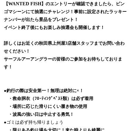
WANTED FISH
【
】のエントリーが確認できましたら、ビン
ゴマシーンにて抽選にチャレンジ！事前に設定されたラッキー
ナンバーが出たら景品をプレゼント！
イベント終了後にもお楽しみ抽選会も開催します！
3
詳しくはお近くの秋田県上州屋
店舗スタッフまでお問い合わ
せください！
サーフルアーアングラーの皆様のご参加をお待ちしておりま
す！
●釣行の際は安全第一！無理は絶対に×！
・救命胴衣（ﾌﾛｰﾃｨﾝｸﾞﾍﾞｽﾄ類）は必ず着用
・場所に応じた滑りにくい履き物の使用
・波風の強い日は中止する勇気！
●ゴミは必ず持ち帰りましょう
・限りある釣り場を大切に！来た時よりも綺麗に