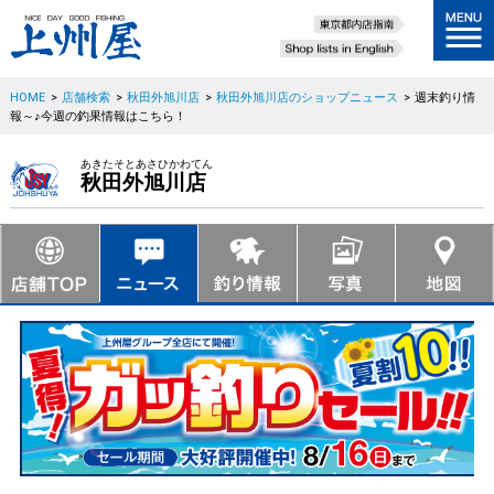
HOME
>
店舗検索
>
秋田外旭川店
>
秋田外旭川店のショップニュース
>
週末釣り情
報～♪今週の釣果情報はこちら！
あきたそとあさひかわてん
秋田外旭川店