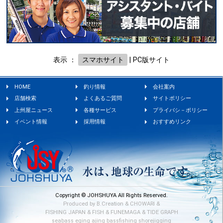
表示 ：
スマホサイト
|
PC版サイト
HOME
釣り情報
会社案内
店舗検索
よくあるご質問
サイトポリシー
上州屋ニュース
各種サービス
プライバシ－ポリシー
イベント情報
採用情報
おすすめリンク
Copyright © JOHSHUYA All Rights Reserved.
Produced by
B.Creation
&
CHOWARI
&
FISHING JAPAN
&
FISH
&
FUNEMAGA
&
TIDE GRAPH
seabass
eging
ajing
bassfishing
shorejigging