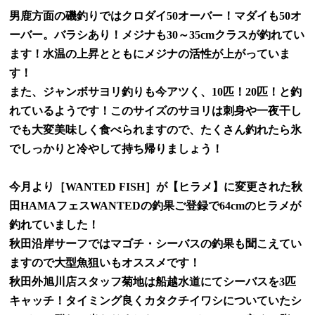
男鹿方面の磯釣りではクロダイ50オーバー！マダイも50オ
ーバー。バラシあり！メジナも30～35cmクラスが釣れてい
ます！水温の上昇とともにメジナの活性が上がっていま
す！
また、ジャンボサヨリ釣りも今アツく、10匹！20匹！と釣
れているようです！このサイズのサヨリは刺身や一夜干し
でも大変美味しく食べられますので、たくさん釣れたら氷
でしっかりと冷やして持ち帰りましょう！
今月より［WANTED FISH］が【ヒラメ】に変更された秋
田HAMAフェスWANTEDの釣果ご登録で64cmのヒラメが
釣れていました！
秋田沿岸サーフではマゴチ・シーバスの釣果も聞こえてい
ますので大型魚狙いもオススメです！
秋田外旭川店スタッフ菊地は船越水道にてシーバスを3匹
キャッチ！タイミング良くカタクチイワシについていたシ