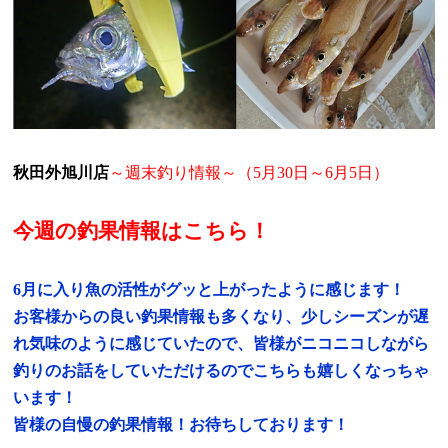
秋田外旭川店
～週末釣り情報～（
5
月
30
日～6月5日）
今週の釣果情報はこちら！
6月に入り魚の活性がグッと上がったように感じます！
お客様からの良い釣果情報も多くなり、少しシーズンが遅
れ気味のように感じていたので、皆様がニコニコしながら
釣りのお話をしていただけるのでこちらも嬉しくなっちゃ
います！
皆様の自慢の釣果情報！お待ちしております！