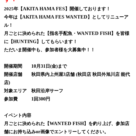
AKITA HAMA FES
2025
年【
】開催しております！
AKITA HAMA FES WANTED
今年は【
】としてリニューア
ル！
WANTED FISH
月ごとに決められた【指名手配魚・
】を皆様
HUNTING
に【
】してもらいます！
ただいま開催中も、参加者様を大募集中！！
10
31
(
)
開催期間
月
日
金
まで
3
(
開催店舗 秋田県内上州屋
店舗
秋田店 秋田外旭川店 能代
)
店
対象エリア 秋田沿岸サーフ
1
300
参加費
回
円
イベント内容
WANTED FISH
月ごとに決められた【
】を釣り上げ、参加店
or
舗にお持ち込み
画像でエントリーしてください。