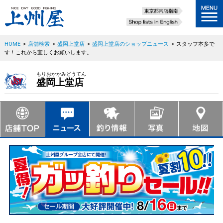
HOME
>
店舗検索
>
盛岡上堂店
>
盛岡上堂店のショップニュース
>
スタッフ本多で
す！これから宜しくお願いします。
もりおかかみどうてん
盛岡上堂店