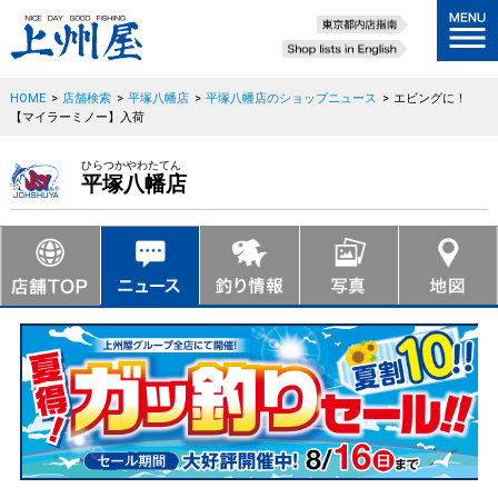
HOME
>
店舗検索
>
平塚八幡店
>
平塚八幡店のショップニュース
>
エビングに！
【マイラーミノー】入荷
ひらつかやわたてん
平塚八幡店