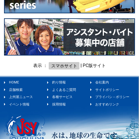
表示 ：
スマホサイト
|
PC版サイト
HOME
釣り情報
会社案内
店舗検索
よくあるご質問
サイトポリシー
上州屋ニュース
各種サービス
プライバシ－ポリシー
イベント情報
採用情報
おすすめリンク