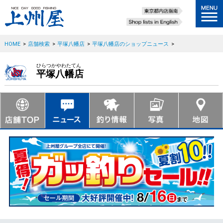
HOME
>
店舗検索
>
平塚八幡店
>
平塚八幡店のショップニュース
>
ひらつかやわたてん
平塚八幡店