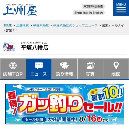
HOME
>
店舗検索
>
平塚八幡店
>
平塚八幡店のショップニュース
>
週末オールナイ
ト営業！！
ひらつかやわたてん
平塚八幡店