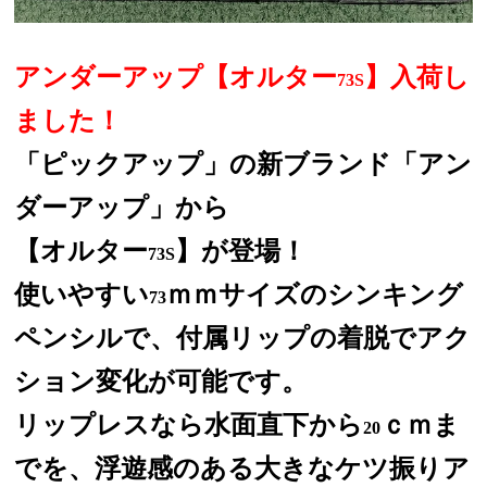
アンダーアップ【オルター
】入荷し
73S
ました！
「ピックアップ」の新ブランド「アン
ダーアップ」から
【オルター
】が登場！
73S
使いやすい
ｍｍサイズのシンキング
73
ペンシルで、付属リップの着脱でアク
ション変化が可能です。
リップレスなら水面直下から
ｃｍま
20
でを、浮遊感のある大きなケツ振りア