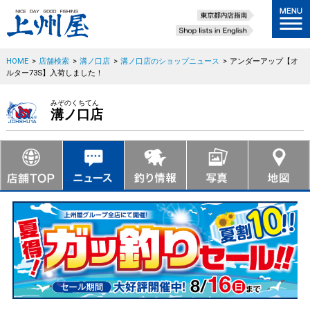
HOME
>
店舗検索
>
溝ノ口店
>
溝ノ口店のショップニュース
>
アンダーアップ【オ
ルター73S】入荷しました！
みぞのくちてん
溝ノ口店