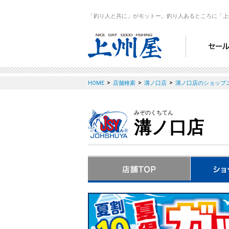
「釣り人と共に」がモットー。釣り人あるところに「上
>
>
>
HOME
店舗検索
溝ノ口店
溝ノ口店のショップ
みぞのくちてん
溝ノ口店