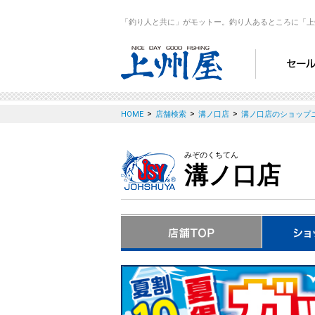
「釣り人と共に」がモットー。釣り人あるところに「上
>
>
>
HOME
店舗検索
溝ノ口店
溝ノ口店のショップ
みぞのくちてん
溝ノ口店