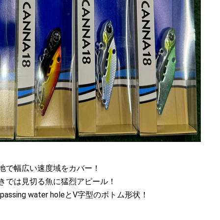
地で幅広い速度域をカバー！
きでは見切る魚に猛烈アピール！
sing water holeとV字型のボトム形状！