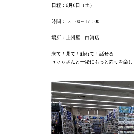
日程：
6
月
6
日（土）
時間：
13
：
00
～
17
：
00
場所：上州屋 白河店
来て！見て！触れて！話せる！
ｎｅｏさんと一緒にもっと釣りを楽し