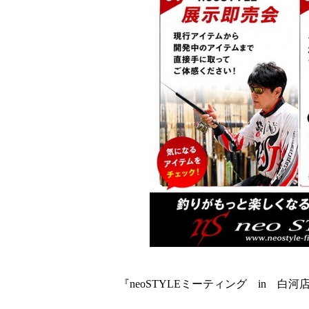
『
neoSTYLE
ミーティング
in
白河店