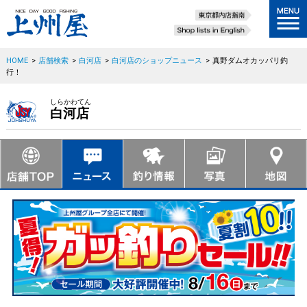
HOME
>
店舗検索
>
白河店
>
白河店のショップニュース
>
真野ダムオカッパリ釣
行！
しらかわてん
白河店