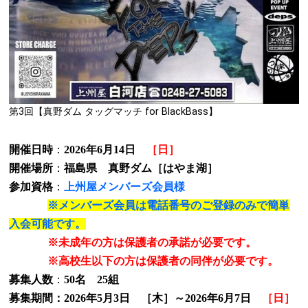
第3回【真野ダム タッグマッチ for BlackBass】
開催日時
：
2026年6月14
日
［日］
開催場所
：
福島県
真野ダム［はやま湖］
参加資格
：
上州屋メンバーズ会員様
※メンバーズ会員は電話番号のご登録のみで簡単
入会可能です。
※未成年の方は保護者の承諾が必要です。
※高校生以下の方は保護者の同伴が必要です。
募集人数
：
50名 25組
募集期間：
2026
年5月3日 ［木］～
2026
年6月7日
［日］