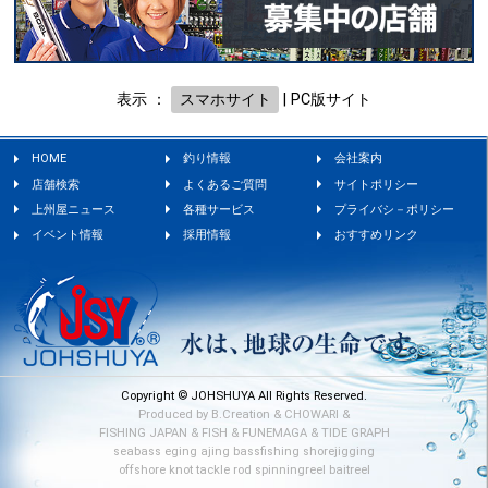
表示 ：
スマホサイト
|
PC版サイト
HOME
釣り情報
会社案内
店舗検索
よくあるご質問
サイトポリシー
上州屋ニュース
各種サービス
プライバシ－ポリシー
イベント情報
採用情報
おすすめリンク
Copyright © JOHSHUYA All Rights Reserved.
Produced by
B.Creation
&
CHOWARI
&
FISHING JAPAN
&
FISH
&
FUNEMAGA
&
TIDE GRAPH
seabass
eging
ajing
bassfishing
shorejigging
offshore
knot
tackle
rod
spinningreel
baitreel