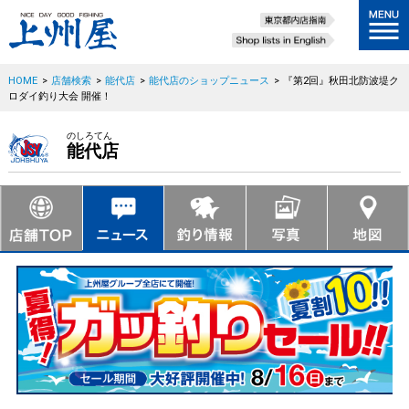
HOME
>
店舗検索
>
能代店
>
能代店のショップニュース
>
『第2回』秋田北防波堤ク
ロダイ釣り大会 開催！
のしろてん
能代店