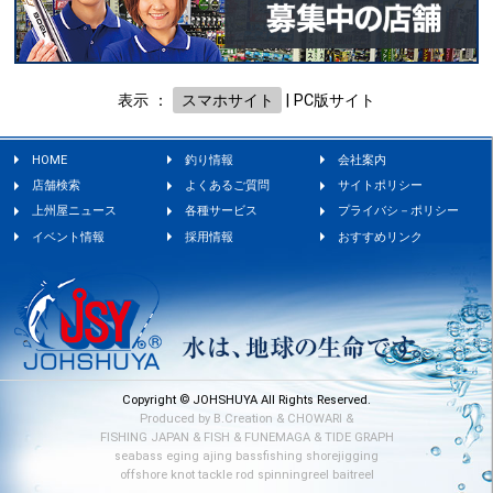
表示 ：
スマホサイト
|
PC版サイト
HOME
釣り情報
会社案内
店舗検索
よくあるご質問
サイトポリシー
上州屋ニュース
各種サービス
プライバシ－ポリシー
イベント情報
採用情報
おすすめリンク
Copyright © JOHSHUYA All Rights Reserved.
Produced by
B.Creation
&
CHOWARI
&
FISHING JAPAN
&
FISH
&
FUNEMAGA
&
TIDE GRAPH
seabass
eging
ajing
bassfishing
shorejigging
offshore
knot
tackle
rod
spinningreel
baitreel