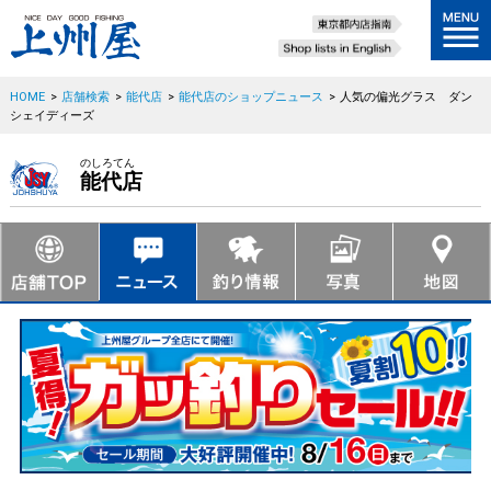
HOME
>
店舗検索
>
能代店
>
能代店のショップニュース
>
人気の偏光グラス ダン
シェイディーズ
のしろてん
能代店