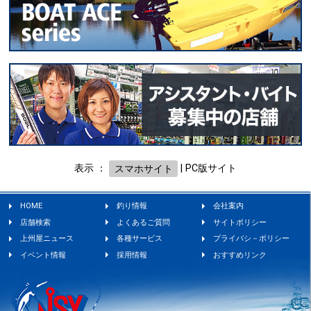
表示 ：
スマホサイト
|
PC版サイト
HOME
釣り情報
会社案内
店舗検索
よくあるご質問
サイトポリシー
上州屋ニュース
各種サービス
プライバシ－ポリシー
イベント情報
採用情報
おすすめリンク