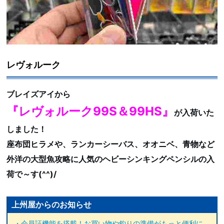
レヴォルーク
ブレイズアイから
『レヴォルーク99S＆99HS』
が入荷いた
しました！
座布団ヒラメや、ランカーシーバス、オオニベ、青物など
外洋の大型魚攻略に人気のヘビーシンキングペンシルの入
荷で～す(^^)/
上州屋からのお知らせ
・会員証機能を搭載！お買い物や釣りの準備がもっと便利に