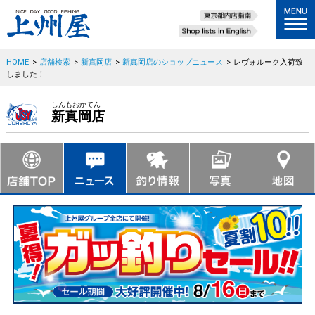
HOME
>
店舗検索
>
新真岡店
>
新真岡店のショップニュース
>
レヴォルーク入荷致
しました！
しんもおかてん
新真岡店