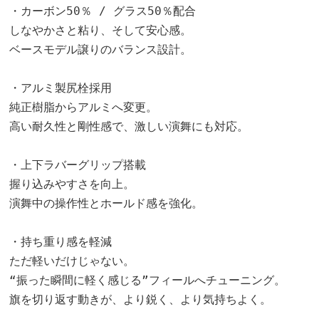
・カーボン50％ / グラス50％配合
しなやかさと粘り、そして安心感。
ベースモデル譲りのバランス設計。
・アルミ製尻栓採用
純正樹脂からアルミへ変更。
高い耐久性と剛性感で、激しい演舞にも対応。
・上下ラバーグリップ搭載
握り込みやすさを向上。
演舞中の操作性とホールド感を強化。
・持ち重り感を軽減
ただ軽いだけじゃない。
“振った瞬間に軽く感じる”フィールへチューニング。
旗を切り返す動きが、より鋭く、より気持ちよく。