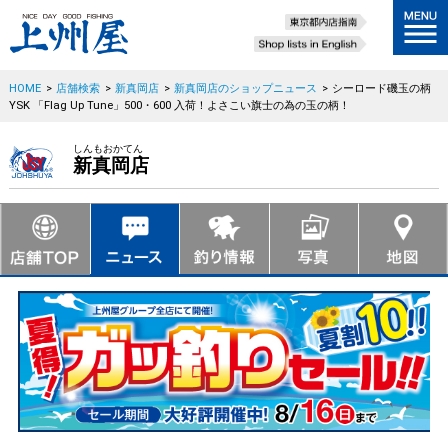
HOME
>
店舗検索
>
新真岡店
>
新真岡店のショップニュース
>
シーロード磯玉の柄
YSK 「Flag Up Tune」500・600 入荷！よさこい旗士の為の玉の柄！
しんもおかてん
新真岡店