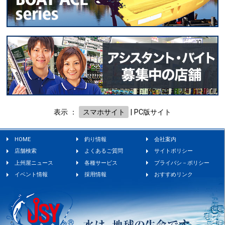
表示 ：
スマホサイト
|
PC版サイト
HOME
釣り情報
会社案内
店舗検索
よくあるご質問
サイトポリシー
上州屋ニュース
各種サービス
プライバシ－ポリシー
イベント情報
採用情報
おすすめリンク