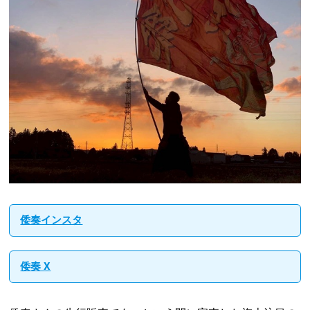
倭奏インスタ
倭奏 X