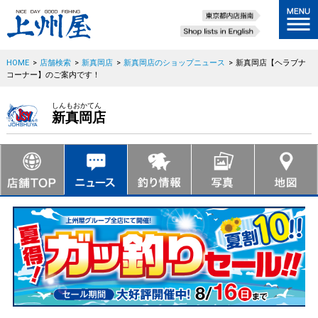
HOME
>
店舗検索
>
新真岡店
>
新真岡店のショップニュース
>
新真岡店【ヘラブナ
コーナー】のご案内です！
しんもおかてん
新真岡店