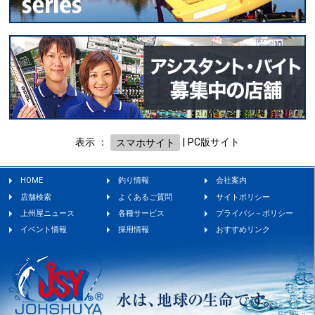
表示 ：
スマホサイト
|
PC版サイト
HOME
釣り情報
会社案内
店舗検索
よくあるご質問
サイトポリシー
上州屋ニュース
各種サービス
プライバシ－ポリシー
イベント情報
採用情報
おすすめリンク