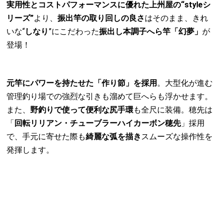
実用性とコストパフォーマンスに優れた上州屋の“styleシ
リーズ”
より、
振出竿の取り回しの良さ
はそのまま、きれ
いな“
しなり
”にこだわった
振出し本調子へら竿「幻夢」
が
登場！
元竿にパワーを持たせた「作り節」を採用
。大型化が進む
管理釣り場での強烈な引きも溜めて巨へらも浮かせます。
また、
野釣りで使って便利な尻手環
も全尺に装備。穂先は
「
回転リリアン・チューブラーハイカーボン穂先
」採用
で、手元に寄せた際も
綺麗な弧を描き
スムーズな操作性を
発揮します。