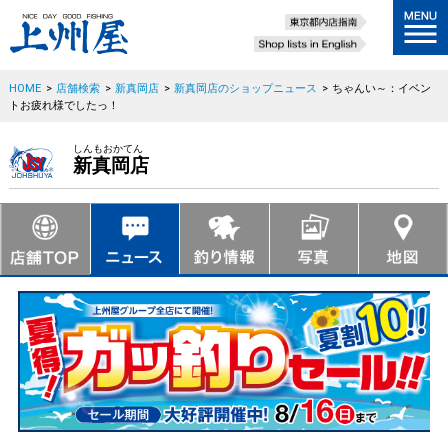
HOME
>
店舗検索
>
新真岡店
>
新真岡店のショップニュース
>
ちゃんい～：イベン
トお疲れ様でしたっ！
しんもおかてん
新真岡店