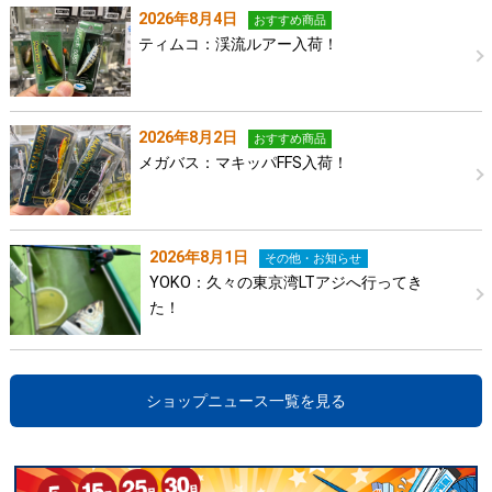
2026年8月4日
おすすめ商品
ティムコ：渓流ルアー入荷！
2026年8月2日
おすすめ商品
メガバス：マキッパFFS入荷！
2026年8月1日
その他・お知らせ
YOKO：久々の東京湾LTアジへ行ってき
た！
ショップニュース一覧を見る