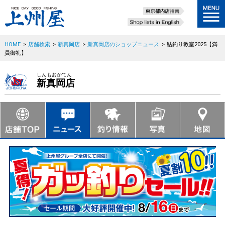
HOME
>
店舗検索
>
新真岡店
>
新真岡店のショップニュース
>
鮎釣り教室2025【満
員御礼】
しんもおかてん
新真岡店