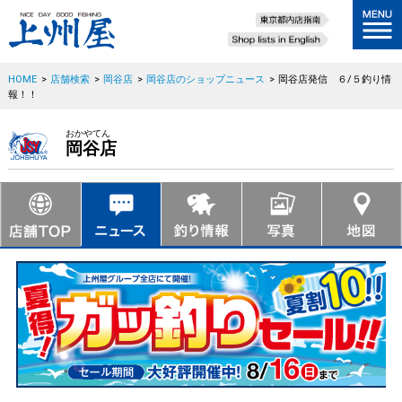
HOME
>
店舗検索
>
岡谷店
>
岡谷店のショップニュース
>
岡谷店発信 ６/５釣り情
報！！
おかやてん
岡谷店