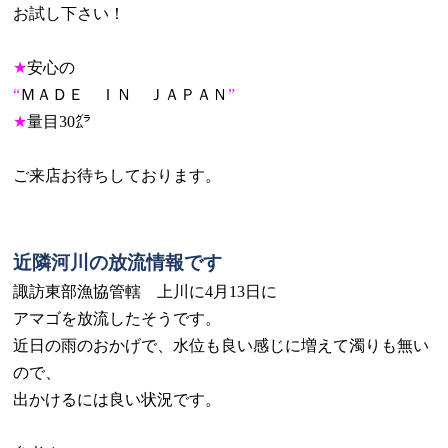
お試し下さい！
★
安心の
“
ＭＡＤＥ ＩＮ ＪＡＰＡＮ
”
★
量目
30
㌘
ご来店お待ちしております。
近隣河川の放流情報です
諏訪東部漁協管轄 上川に
4
月
13
日に
アマゴを放流したそうです。
近日の雨のおかげで、水位も良い感じに増えて濁りも無い
ので、
出かけるには良い状況です。