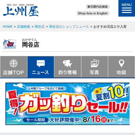
HOME
>
店舗検索
>
岡谷店
>
岡谷店のショップニュース
>
おすすめ渓流エサ入荷
おかやてん
岡谷店