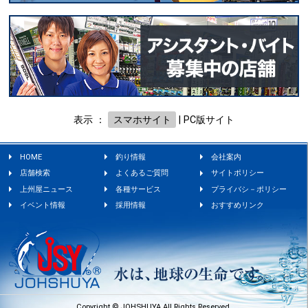
表示 ：
スマホサイト
|
PC版サイト
HOME
釣り情報
会社案内
店舗検索
よくあるご質問
サイトポリシー
上州屋ニュース
各種サービス
プライバシ－ポリシー
イベント情報
採用情報
おすすめリンク
Copyright © JOHSHUYA All Rights Reserved.