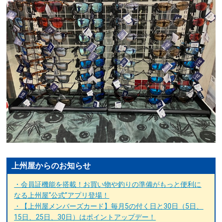
上州屋からのお知らせ
・会員証機能を搭載！お買い物や釣りの準備がもっと便利に
なる上州屋“公式”アプリ登場！
・【上州屋メンバーズカード】毎月5の付く日と30日（5日、
15日、25日、30日）はポイントアップデー！