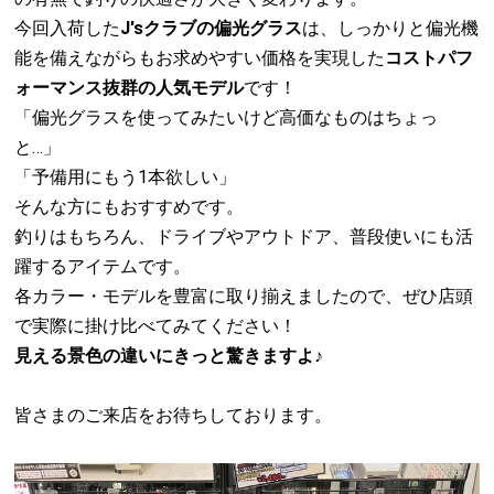
今回入荷した
J'sクラブの偏光グラス
は、しっかりと偏光機
能を備えながらもお求めやすい価格を実現した
コストパフ
ォーマンス抜群の人気モデル
です！
「偏光グラスを使ってみたいけど高価なものはちょっ
と…」
「予備用にもう1本欲しい」
そんな方にもおすすめです。
釣りはもちろん、ドライブやアウトドア、普段使いにも活
躍するアイテムです。
各カラー・モデルを豊富に取り揃えましたので、ぜひ店頭
で実際に掛け比べてみてください！
見える景色の違いにきっと驚きますよ♪
皆さまのご来店をお待ちしております。