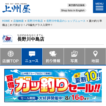
HOME
>
店舗検索
>
長野川中島店
>
長野川中島店のショップニュース
>
夏の釣り準
備はこれで決まり！J'S偏光グラス入荷中！
ながのかわなかじまてん
長野川中島店