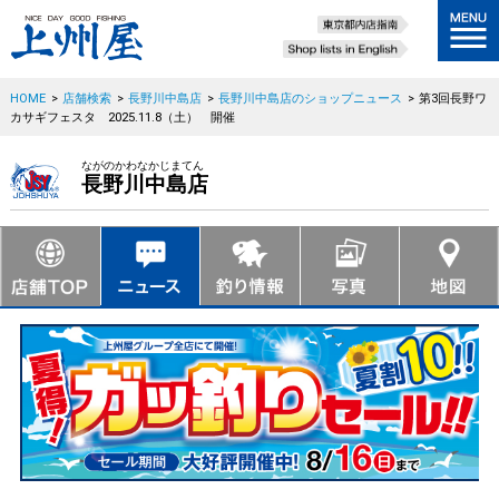
HOME
>
店舗検索
>
長野川中島店
>
長野川中島店のショップニュース
>
第3回長野ワ
カサギフェスタ 2025.11.8（土） 開催
ながのかわなかじまてん
長野川中島店