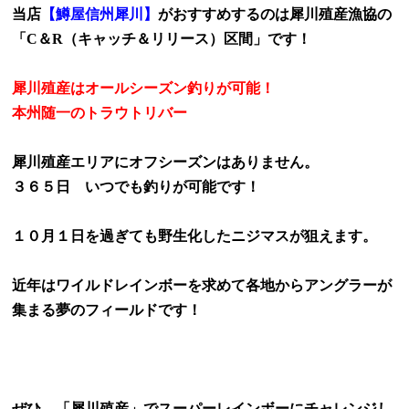
当店
【鱒屋信州犀川】
がおすすめするのは犀川殖産漁協の
「
C
＆
R
（キャッチ＆リリース）区間」です！
犀川殖産はオールシーズン釣りが可能！
本州随一のトラウトリバー
犀川殖産エリアにオフシーズンはありません。
３６５日 いつでも釣りが可能です！
１０月１日を過ぎても野生化したニジマスが狙えます。
近年はワイルドレインボーを求めて各地からアングラーが
集まる夢のフィールドです！
ぜひ、「犀川殖産」でスーパーレインボーにチャレンジし