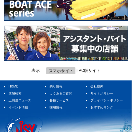
表示 ：
スマホサイト
|
PC版サイト
HOME
釣り情報
会社案内
店舗検索
よくあるご質問
サイトポリシー
上州屋ニュース
各種サービス
プライバシ－ポリシー
イベント情報
採用情報
おすすめリンク