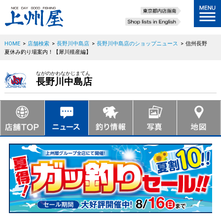
HOME
>
店舗検索
>
長野川中島店
>
長野川中島店のショップニュース
>
信州長野
夏休み釣り場案内！【犀川殖産編】
ながのかわなかじまてん
長野川中島店