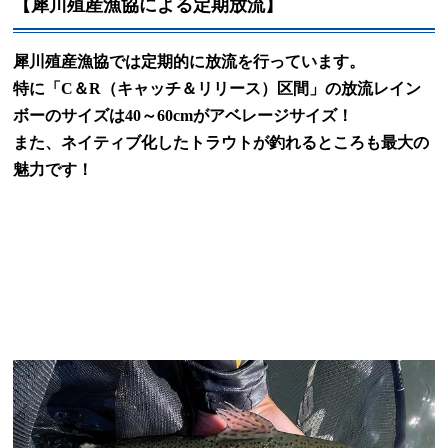
【犀川殖産漁協による定期放流】
犀川殖産漁協では定期的に放流を行っています。
特に「
C
＆
R
（キャッチ＆リリース）区間」の放流レイン
ボーのサイズは
40
～
60cm
がアベレージサイズ！
また、ネイティブ化したトラウトが釣れるところも最大の
魅力です！