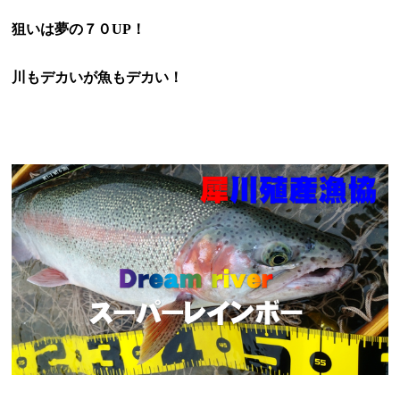
狙いは夢の７０
UP
！
川もデカいが魚もデカい！