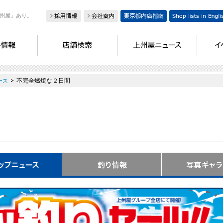
州屋」あり。
>
不完全燃焼な２日間
ース