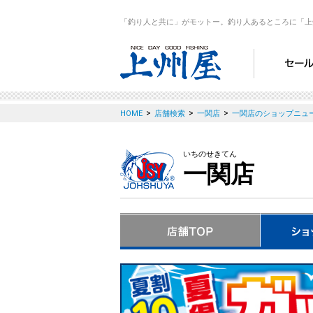
「釣り人と共に」がモットー。釣り人あるところに「上
>
>
>
HOME
店舗検索
一関店
一関店のショップニュ
いちのせきてん
一関店