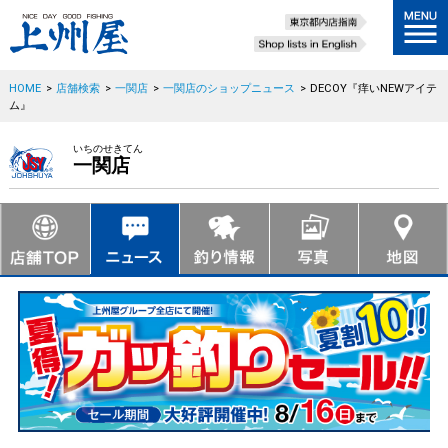
HOME
>
店舗検索
>
一関店
>
一関店のショップニュース
>
DECOY『痒いNEWアイテ
ム』
いちのせきてん
一関店