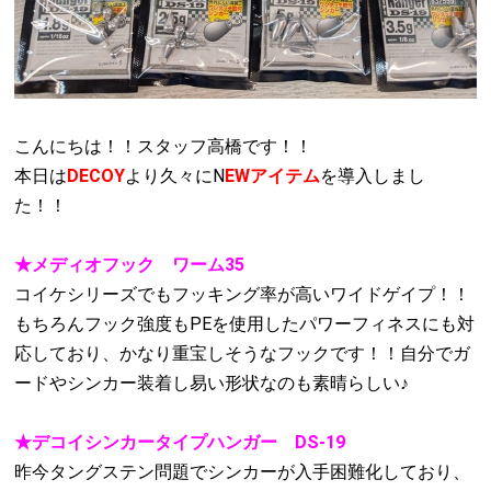
こんにちは！！スタッフ高橋です！！
本日は
DECOY
より久々にN
EWアイテム
を導入しまし
た！！
★メディオフック ワーム35
コイケシリーズでもフッキング率が高いワイドゲイプ！！
もちろんフック強度もPEを使用したパワーフィネスにも対
応しており、かなり重宝しそうなフックです！！自分でガ
ードやシンカー装着し易い形状なのも素晴らしい♪
★デコイシンカータイプハンガー DS-19
昨今タングステン問題でシンカーが入手困難化しており、