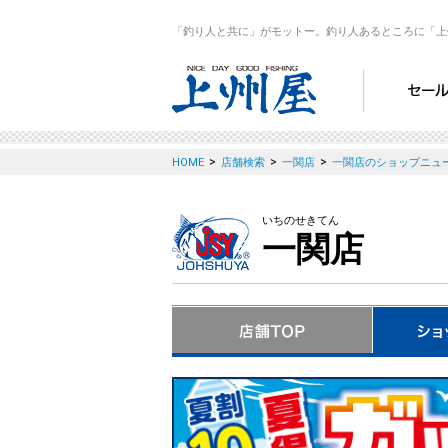
「釣り人と共に」がモットー。釣り人あるところに「上
>
>
>
HOME
店舗検索
一関店
一関店のショップニュ
いちのせきてん
一関店