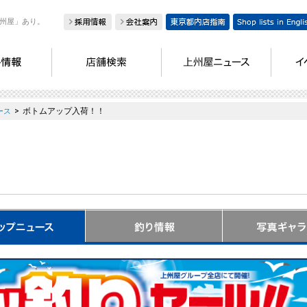
州屋」あり。
>
ボトムアップ入荷！！
ース