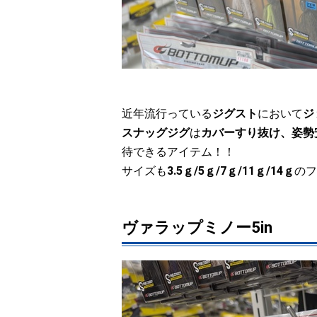
近年流行っている
ジグスト
において
ジ
スナッグジグ
は
カバーすり抜け、姿勢
待できるアイテム！！
サイズも
3.5ｇ/5ｇ/7ｇ/11ｇ/14ｇ
のフ
ヴァラップミノー5in