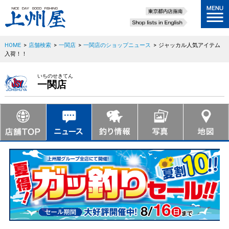
HOME
>
店舗検索
>
一関店
>
一関店のショップニュース
>
ジャッカル人気アイテム
入荷！！
いちのせきてん
一関店