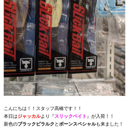
こんにちは！！スタッフ高橋です！！
本日は
ジャッカル
より『
スリックベイト
』が入荷！！
新色の
ブラックピラルク
と
ボーンスペシャル
も来ました！