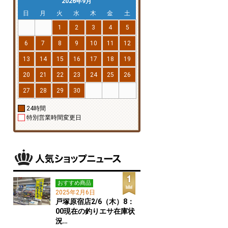
2026年9月
日
月
火
水
木
金
土
1
2
3
4
5
6
7
8
9
10
11
12
13
14
15
16
17
18
19
20
21
22
23
24
25
26
27
28
29
30
24時間
特別営業時間変更日
おすすめ商品
2025年2月6日
戸塚原宿店2/6（木）8：
00現在の釣りエサ在庫状
況…