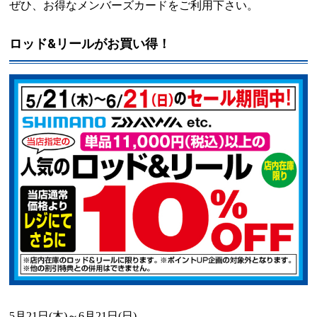
ぜひ、お得なメンバーズカードをご利用下さい。
ロッド&リールがお買い得！
5
月
21
日
(
木
)
～
6
月
21
日
(
日
)