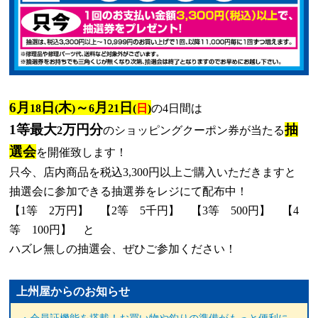
6
月
日
木
～
月
日
18
(
)
6
21
(
日
)
の
4
日間は
1
等最大
万円分
抽
2
のショッピングクーポン券が当たる
選会
を開催致します！
只今、店内商品を税込
3,300
円以上ご購入いただきますと
抽選会に参加できる抽選券をレジにて配布中！
【
1
等
2
万円】 【
2
等
5
千円】 【
3
等
500
円】 【
4
等
100
円】 と
ハズレ無しの抽選会、ぜひご参加ください！
上州屋からのお知らせ
・会員証機能を搭載！お買い物や釣りの準備がもっと便利に