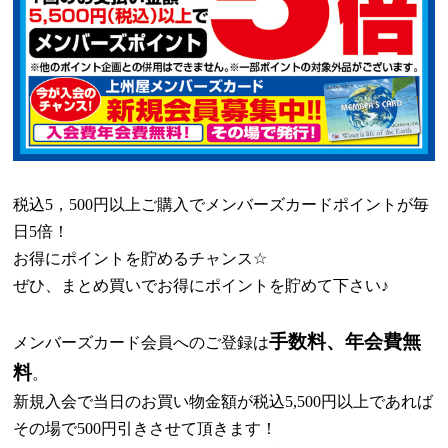
税込
5
，
500
円以上ご購入でメンバーズカードポイントが毎
日
5
倍！
お得にポイントを貯めるチャンス
☆
ぜひ、まとめ買いでお得にポイントを貯めて下さい
♪
手数料、年会費無
メンバーズカード会員へのご登録は
料
。
新規入会で当日のお買い物金額が税込
5,500
円以上であれば
その場で
500
円引きさせて頂きます！