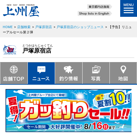
HOME
>
店舗検索
>
戸塚原宿店
>
戸塚原宿店のショップニュース
>
【予告】リニュ
ーアルセール第２弾
とつかはらじゅくてん
戸塚原宿店