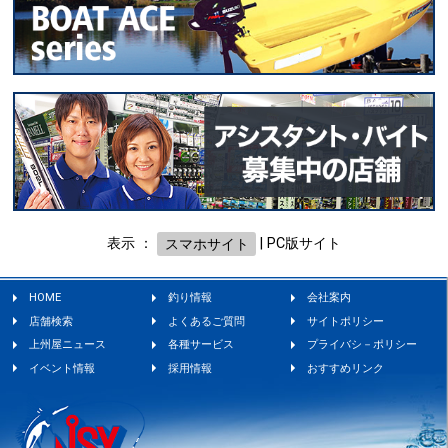
表示 ：
スマホサイト
|
PC版サイト
HOME
釣り情報
会社案内
店舗検索
よくあるご質問
サイトポリシー
上州屋ニュース
各種サービス
プライバシ－ポリシー
イベント情報
採用情報
おすすめリンク