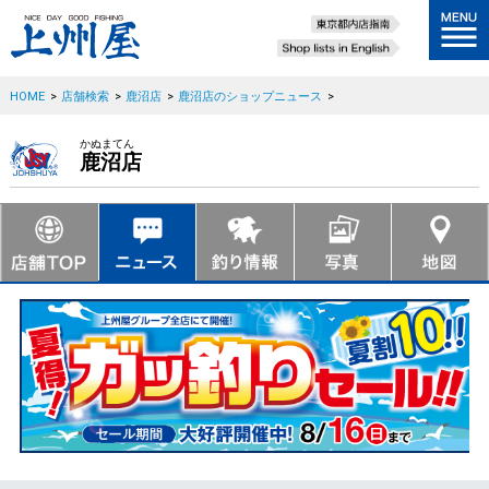
HOME
>
店舗検索
>
鹿沼店
>
鹿沼店のショップニュース
>
かぬまてん
鹿沼店