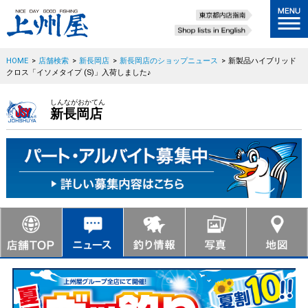
HOME
>
店舗検索
>
新長岡店
>
新長岡店のショップニュース
>
新製品ハイブリッド
クロス「イソメタイプ (S)」入荷しました♪
しんながおかてん
新長岡店