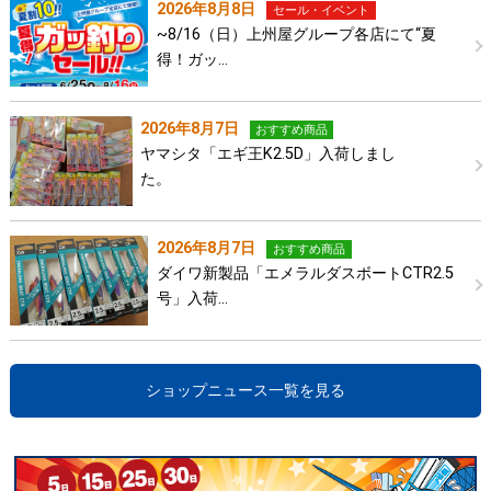
2026年8月8日
セール・イベント
~8/16（日）上州屋グループ各店にて“夏
得！ガッ…
2026年8月7日
おすすめ商品
ヤマシタ「エギ王K2.5D」入荷しまし
た。
2026年8月7日
おすすめ商品
ダイワ新製品「エメラルダスボートCTR2.5
号」入荷…
ショップニュース一覧を見る