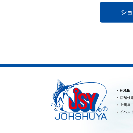
ショ
HOME
店舗検
上州屋
イベン