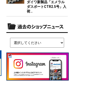
ダイワ新製品「エメラル
ダスボートCTR2.5号」入
荷…