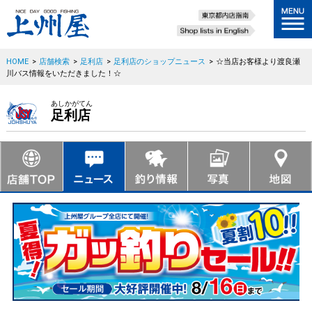
HOME
>
店舗検索
>
足利店
>
足利店のショップニュース
>
☆当店お客様より渡良瀬
川バス情報をいただきました！☆
あしかがてん
足利店