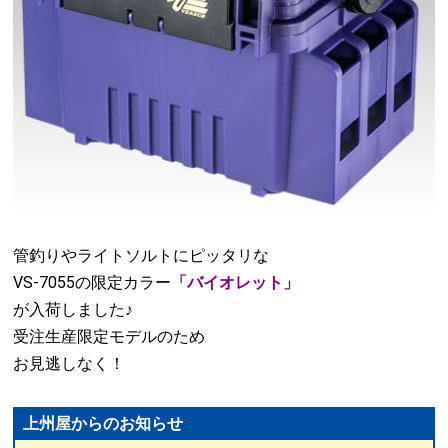
管釣りやライトソルトに
ピッタリな
VS-7055の
限定カラー
「バイオレット」
が
入荷しました♪
受注生産限定モデルのため
お見逃しなく！
上州屋からのお知らせ