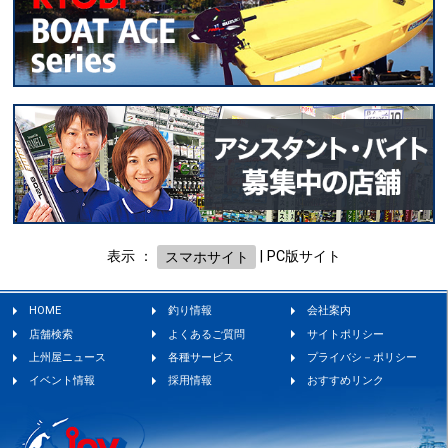
表示 ：
スマホサイト
|
PC版サイト
HOME
釣り情報
会社案内
店舗検索
よくあるご質問
サイトポリシー
上州屋ニュース
各種サービス
プライバシ－ポリシー
イベント情報
採用情報
おすすめリンク