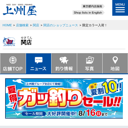
HOME
>
店舗検索
>
関店
>
関店のショップニュース
>
限定カラー入荷！
せきてん
関店