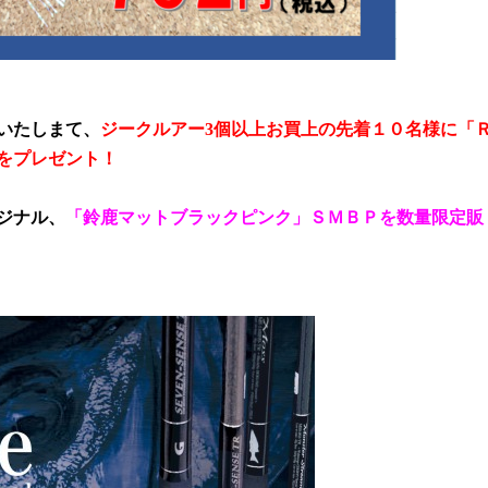
いたしまて、
ジークルアー
3
個以上お買上の先着１０名様に「
をプレゼント！
ジナル、
「鈴鹿マットブラックピンク」ＳＭＢＰを数量限定販