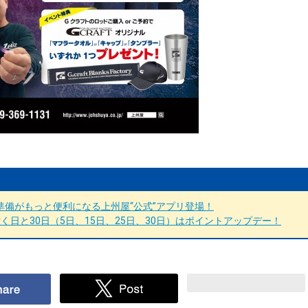
備がもっと便利になる上州屋“公式”アプリ登場！
日と30日（5日、15日、25日、30日）はポイントアップデー！