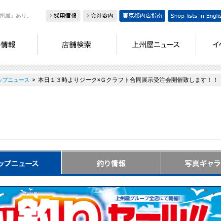
州屋」あり。
>
本日１３時よりジーク×Ｇクラフト合同展示受注会開催致します！！
ップニュース