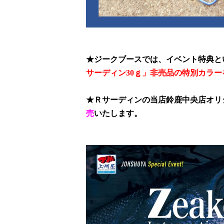
★ジークブースでは、イベント特典と
サーディン
30
ｇ」非売品の特別カラー
★Ｒサーディンの当店鈴鹿中央店オリ
売
いたします。