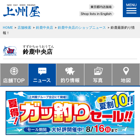
HOME
>
店舗検索
>
鈴鹿中央店
>
鈴鹿中央店のショップニュース
>
鈴鹿最新釣り情
報！
すずかちゅうおうてん
鈴鹿中央店