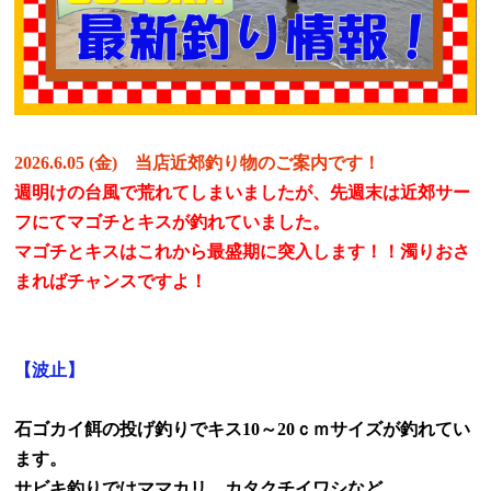
2026.6.05 (
金
)
当店近郊釣り物のご案内です！
週明けの台風で荒れてしまいましたが、先週末は近郊サー
フにてマゴチとキスが釣れていました。
マゴチとキスはこれから最盛期に突入します！！
濁りおさ
まればチャンスですよ！
【波止】
石ゴカイ餌の投げ釣りでキス
10
～
20
ｃｍサイズが釣れてい
ます。
サビキ釣りではママカリ、カタクチイワシなど。