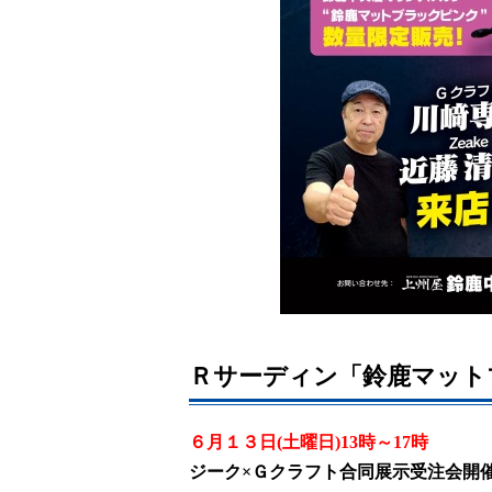
Ｒサーディン「鈴鹿マット
６月１３日
(
土曜日
)13
時～
17
時
ジーク
×
Ｇクラフト合同展示受注会開