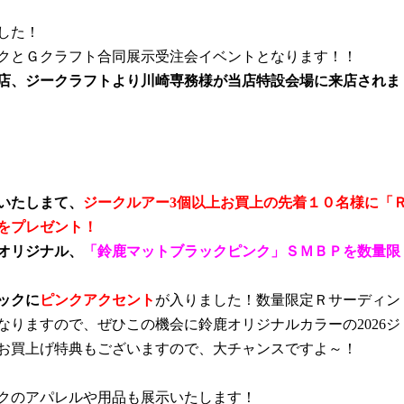
した！
クとＧクラフト合同展示受注会イベントとなります
！！
店、ジークラフトより川崎専務様が当店特設会場に来店されま
いたしまて、
ジークルアー
3
個以上お買上の先着１０名様に「
をプレゼント！
オリジナル、
「鈴鹿マットブラックピンク」ＳＭＢＰを数量限
ックに
ピンクアクセント
が入りました！数量限定Ｒサーディン
なりますので、ぜひこの機会に鈴鹿オリジナルカラーの
2026
ジ
お買上げ特典もございますので、大チャンスですよ～！
クのアパレルや用品も展示いたします！