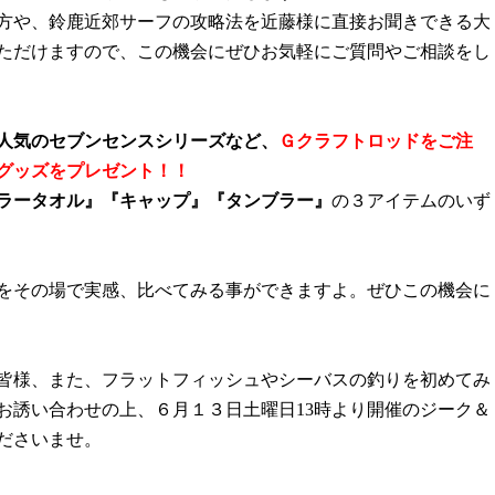
方や、鈴鹿近郊サーフの攻略法を近藤様に直接お聞きできる大
ただけますので、この機会にぜひお気軽にご質問やご相談をし
人気のセブンセンスシリーズなど、
Ｇクラフトロッドをご注
グッズをプレゼント！！
ラータオル』『キャップ』『タンブラー』
の３アイテムのいず
をその場で実感、比べてみる事ができますよ。
ぜひこの機会に
皆様、また、フラットフィッシュやシーバスの釣りを初めてみ
お誘い合わせの上、６月１３日土曜日
13
時より開催の
ジーク＆
ださいませ。