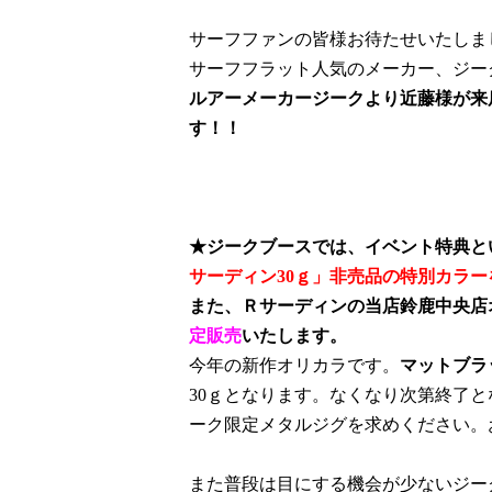
サーフファンの皆様お待たせいたしま
サーフフラット人気のメーカー、
ジー
ルアーメーカージークより近藤様が来
す！！
★ジークブースでは、イベント特典と
サーディン
30
ｇ」非売品の特別カラー
また、Ｒサーディンの当店鈴鹿中央店
定販売
いたします。
今年の新作オリカラです。
マットブラ
30
ｇとなります。なくなり次第終了と
ーク限定メタルジグを求めください。
また普段は目にする機会が少ないジー