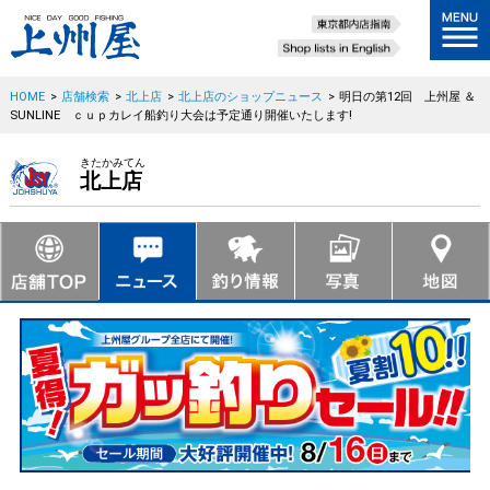
HOME
>
店舗検索
>
北上店
>
北上店のショップニュース
>
明日の第12回 上州屋 ＆
SUNLINE ｃｕｐカレイ船釣り大会は予定通り開催いたします!
きたかみてん
北上店