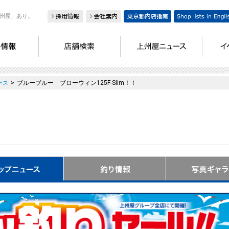
州屋」あり。
>
ブルーブルー ブローウィン125F-Slim！！
ース