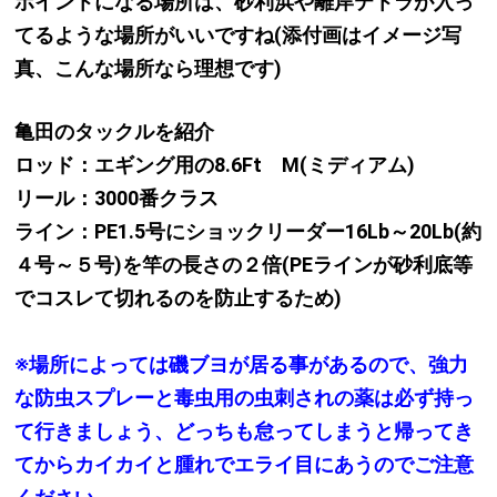
ポイントになる場所は、砂利浜や離岸テトラが入っ
てるような場所がいいですね(添付画はイメージ写
真、こんな場所なら理想です)
亀田のタックルを紹介
ロッド：エギング用の8.6Ft M(ミディアム)
リール：3000番クラス
ライン：PE1.5号にショックリーダー16Lb～20Lb(約
４号～５号)を竿の長さの２倍(PEラインが砂利底等
でコスレて切れるのを防止するため)
※場所によっては磯ブヨが居る事があるので、強力
な防虫スプレーと毒虫用の虫刺されの薬は必ず持っ
て行きましょう、どっちも怠ってしまうと帰ってき
てからカイカイと腫れでエライ目にあうのでご注意