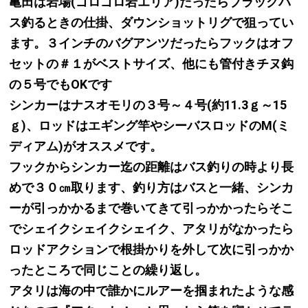
亀田は岩場(ゴロゴロ岩エリア)だったらブラックバ
ス釣るときの仕掛、ダウンショットリグで狙ってい
ます。３インチのバグアンツだったらフックはオフ
セットの＃１がベストサイズ、他にも管付きチヌ鈎
の５号でもOKです
シンカーはナスオモリの３号～４号(約11.3ｇ～15
ｇ)、ロッドはエギング竿やシーバスロッドのM(ミ
ディアム)がオススメです。
フックからシンカー迄の距離はバス釣りの時より長
めで３０㎝取ります、釣り方はバスと一緒、シンカ
ーが引っかかるまで巻いてきて引っかかったらそこ
でシェイクシェイクシェイク、アタリがなかったら
ロッドアクションで根掛かりを外して次に引っかか
ったところで同じことの繰り返し。
アタリは海の中で誰かにルアーを掴まれたような感