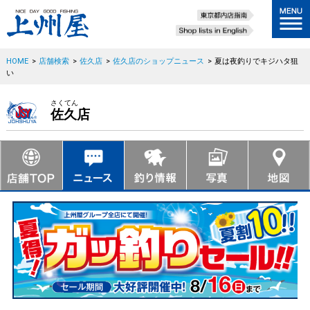
HOME
>
店舗検索
>
佐久店
>
佐久店のショップニュース
>
夏は夜釣りでキジハタ狙
い
さくてん
佐久店