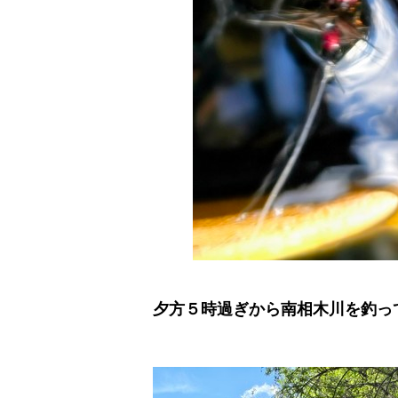
夕方５時過ぎから南相木川を釣っ