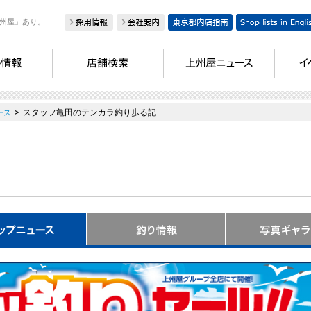
州屋」あり。
>
スタッフ亀田のテンカラ釣り歩る記
ース