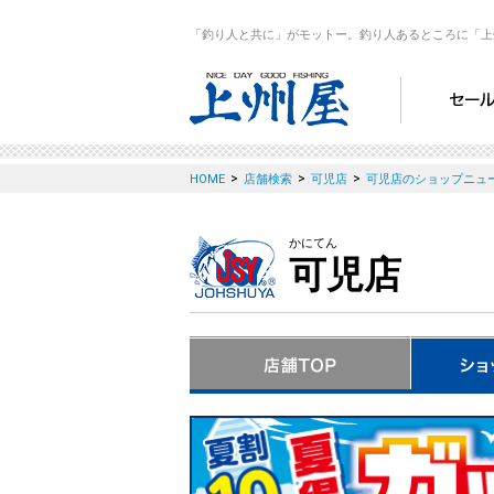
「釣り人と共に」がモットー。釣り人あるところに「上
>
>
>
HOME
店舗検索
可児店
可児店のショップニュ
かにてん
可児店