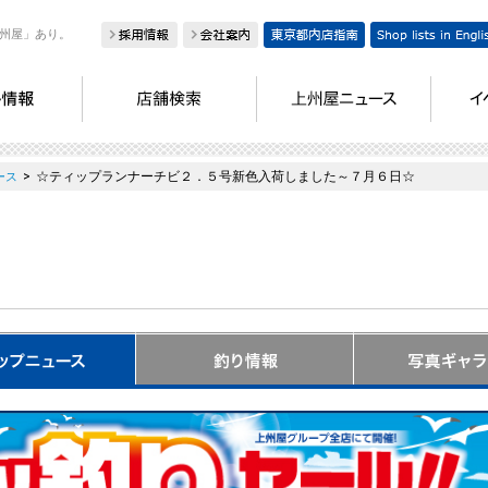
州屋」あり。
>
☆ティップランナーチビ２．５号新色入荷しました～７月６日☆
ース