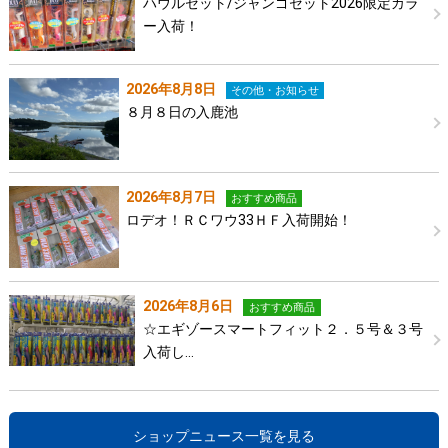
ハウルセット/ジャンゴセット2026限定カラ
ー入荷！
2026年8月8日
その他・お知らせ
８月８日の入鹿池
2026年8月7日
おすすめ商品
ロデオ！ＲＣワウ33ＨＦ入荷開始！
2026年8月6日
おすすめ商品
☆エギゾースマートフィット２．５号＆３号
入荷し…
ショップニュース一覧を見る