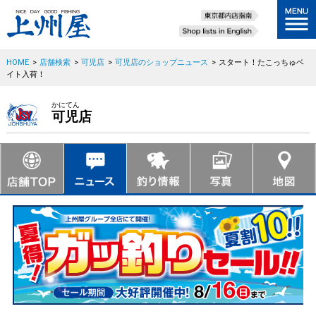
HOME
>
店舗検索
>
可児店
>
可児店のショップニュース
>
スタート！たこっちゅベ
イト入荷！
かにてん
可児店