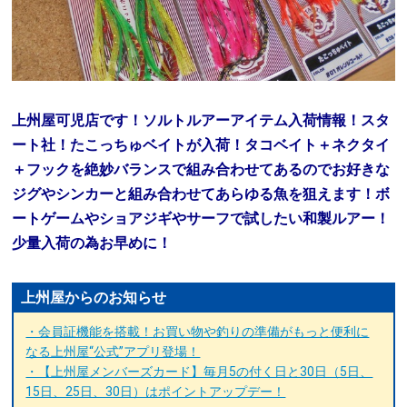
上州屋可児店です！ソルトルアーアイテム入荷情報！スタ
ート社！たこっちゅベイトが入荷！タコベイト＋ネクタイ
＋フックを絶妙バランスで組み合わせてあるのでお好きな
ジグやシンカーと組み合わせてあらゆる魚を狙えます！ボ
ートゲームやショアジギやサーフで試したい和製ルアー！
少量入荷の為お早めに！
上州屋からのお知らせ
・会員証機能を搭載！お買い物や釣りの準備がもっと便利に
なる上州屋“公式”アプリ登場！
・【上州屋メンバーズカード】毎月5の付く日と30日（5日、
15日、25日、30日）はポイントアップデー！