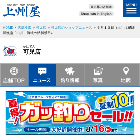
HOME
>
店舗検索
>
可児店
>
可児店のショップニュース
>
６月１３日（土）は飛騨
川漁協「白川」流域の鮎解禁日♪
かにてん
可児店