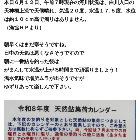
本日６月１２日、午前７時現在の河川状況は、白川入口の
天神橋上流で天候晴れ、気温２０度、水温１７.５度、水位
は約１０ｃｍ高で濁りはありません。
（漁協ＨＰより）
朝早くはまだ寒そうですね。
日中の天気は悪くなさそうですので
朝に一番鮎を釣った後は
がまんして水温が上がる時間まで頑張りましょう！
渇水気味で場所ムラが出そうですが
ゆずりあって楽しんで下さい。