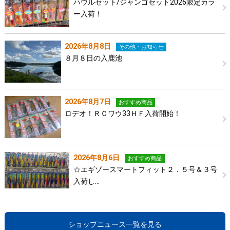
ハウルセット/ジャンゴセット2026限定カラ
ー入荷！
2026年8月8日
その他・お知らせ
８月８日の入鹿池
2026年8月7日
おすすめ商品
ロデオ！ＲＣワウ33ＨＦ入荷開始！
2026年8月6日
おすすめ商品
☆エギゾースマートフィット２．５号＆３号
入荷し…
ショップニュース一覧を見る