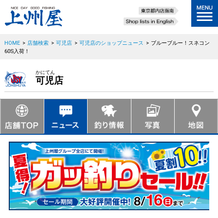
HOME
>
店舗検索
>
可児店
>
可児店のショップニュース
>
ブルーブルー！スネコン
60S入荷！
かにてん
可児店