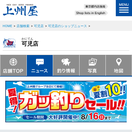
HOME
>
店舗検索
>
可児店
>
可児店のショップニュース
>
かにてん
可児店