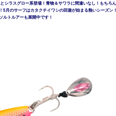
系とシラスグロー系登場！青物＆サワラに間違いなし！もちろ
！5月のサーフはカタクチイワシの回遊が始まる熱いシーズン
ソルトルアーも展開中です！