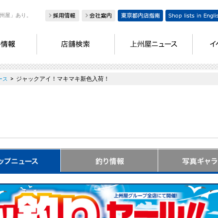
州屋」あり。
>
ジャックアイ！マキマキ新色入荷！
ース