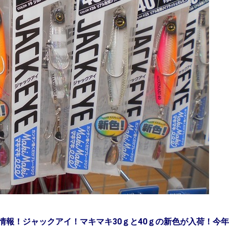
情報！ジャックアイ！マキマキ30ｇと40ｇの新色が入荷！今年