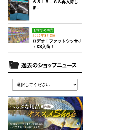
６５ＬＢ－ＧＳ再入荷し
ま…
おすすめ商品
2026年8月3日
ロデオ！ファットウッサJ
ｒXS入荷！