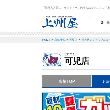
「釣り人と共に」がモットー。釣り人あるところに「上
>
>
>
HOME
店舗検索
可児店
可児店のショップニュ
かにてん
可児店