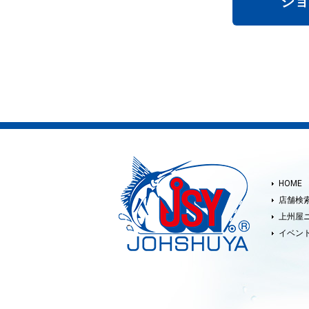
ショ
HOME
店舗検
上州屋
イベン